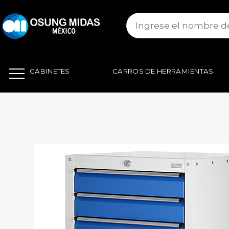
본문 바로가기
GABINETES
CARROS DE HERRAMIENTAS