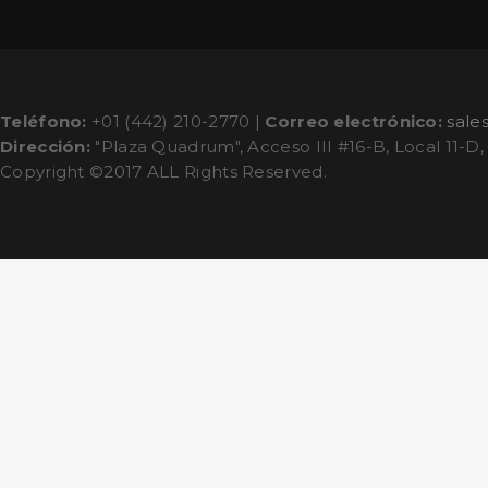
Teléfono:
+01 (442) 210-2770 |
Correo electrónico:
sale
Dirección:
"Plaza Quadrum", Acceso III #16-B, Local 11-D,
Copyright ©2017 ALL Rights Reserved.