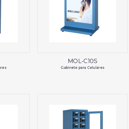
H
MOL-C10S
ares
Gabinete para Celulares