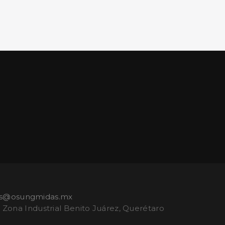
es@osungmidas.mx
, Zona Industrial Benito Juárez, Querétaro