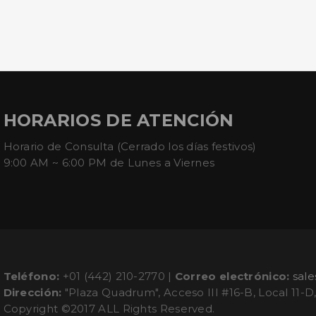
HORARIOS DE ATENCIÓN
Horario de Consulta (Cerrado los días festivos)
9:00 AM ~ 6:00 PM de Lunes a Viernes
Teléfono:
+01 (442) 210-2770 |
Correo electrónico:
sal
Dirección:
"Plaza Quadrum", Acceso III #16-B, Local 11-D
Copyright ©2017 ALL Rights Reserved.