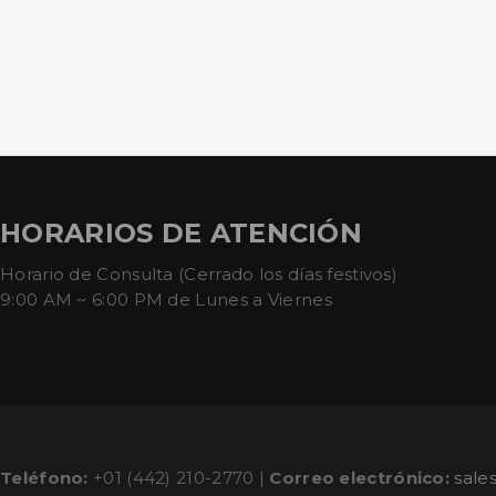
HORARIOS DE ATENCIÓN
Horario de Consulta (Cerrado los días festivos)
9:00 AM ~ 6:00 PM de Lunes a Viernes
Teléfono:
+01 (442) 210-2770 |
Correo electrónico:
sale