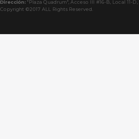
Dirección:
"Plaza Quadrum", Acceso III #16-B, Local 11-D,
Copyright ©2017 ALL Rights Reserved.