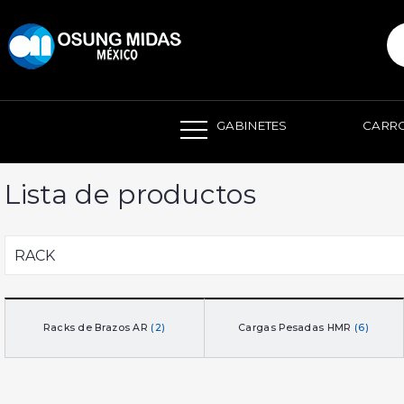
본문 바로가기
GABINETES
CARRO
Lista de productos
RACK
Racks de Brazos AR
(2)
Cargas Pesadas HMR
(6)