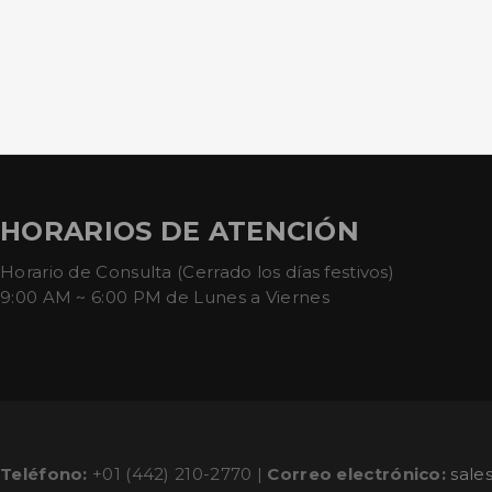
HORARIOS DE ATENCIÓN
Horario de Consulta (Cerrado los días festivos)
9:00 AM ~ 6:00 PM de Lunes a Viernes
Teléfono:
+01 (442) 210-2770 |
Correo electrónico:
sale