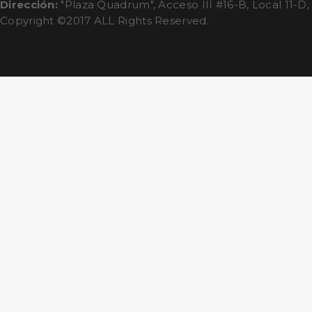
Dirección:
"Plaza Quadrum", Acceso III #16-B, Local 11-D,
Copyright ©2017 ALL Rights Reserved.