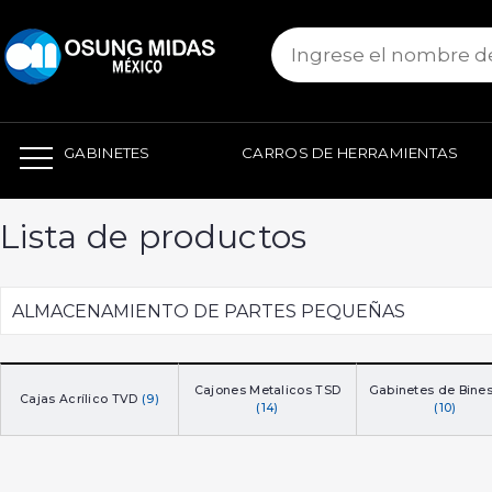
본문 바로가기
GABINETES
CARROS DE HERRAMIENTAS
Lista de productos
ALMACENAMIENTO DE PARTES PEQUEÑAS
Cajones Metalicos TSD
Gabinetes de Bine
Cajas Acrílico TVD
(9)
(14)
(10)