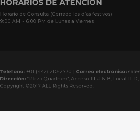
HORARIOS DE ATENCIÓN
Horario de Consulta (Cerrado los días festivos)
9:00 AM ~ 6:00 PM de Lunes a Viernes
Teléfono:
+01 (442) 210-2770 |
Correo electrónico:
sale
Dirección:
"Plaza Quadrum", Acceso III #16-B, Local 11-D,
Copyright ©2017 ALL Rights Reserved.