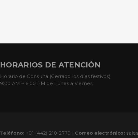
HORARIOS DE ATENCIÓN
Horario de Consulta (Cerrado los días festivos)
9:00 AM ~ 6:00 PM de Lunes a Viernes
Teléfono:
+01 (442) 210-2770 |
Correo electrónico:
sale