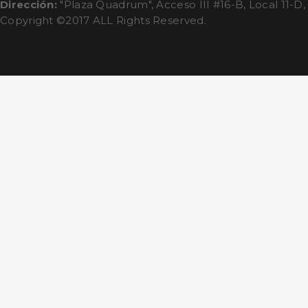
Dirección:
"Plaza Quadrum", Acceso III #16-B, Local 11-D,
Copyright ©2017 ALL Rights Reserved.