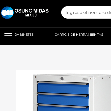
본문 바로가기
GABINETES
CARROS DE HERRAMIENTAS