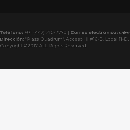
Teléfono:
+01 (442) 210-2770 |
Correo electrónico:
sale
Dirección:
"Plaza Quadrum", Acceso III #16-B, Local 11-D,
Copyright ©2017 ALL Rights Reserved.