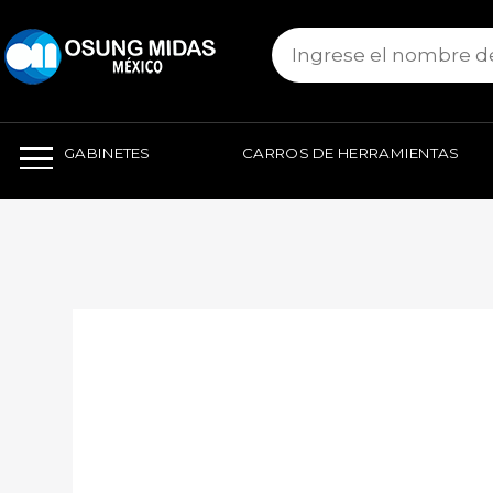
본문 바로가기
GABINETES
CARROS DE HERRAMIENTAS