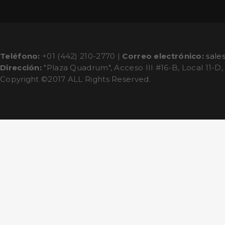
Teléfono:
+01 (442) 210-2770 |
Correo electrónico:
sale
Dirección:
"Plaza Quadrum", Acceso III #16-B, Local 11-D,
Copyright ©2017 ALL Rights Reserved.